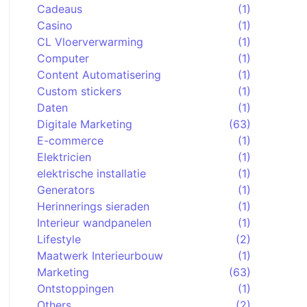
Cadeaus
(1)
Casino
(1)
CL Vloerverwarming
(1)
Computer
(1)
Content Automatisering
(1)
Custom stickers
(1)
Daten
(1)
Digitale Marketing
(63)
E-commerce
(1)
Elektricien
(1)
elektrische installatie
(1)
Generators
(1)
Herinnerings sieraden
(1)
Interieur wandpanelen
(1)
Lifestyle
(2)
Maatwerk Interieurbouw
(1)
Marketing
(63)
Ontstoppingen
(1)
Others
(2)