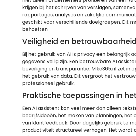
Niet alleen ondernemers profiteren van een AI
krijgen bij het schrijven van verslagen, samenva
rapportages, analyses en zakelijke communicatie
geschikt voor verschillende doelgroepen. Dit m
behoeften.
Veiligheid en betrouwbaarheid a
Bij het gebruik van AI is privacy een belangrijk
gegevens veilig zijn. Een betrouwbare AI assi
beveiliging en transparantie. Mike365.nl zet in 
het gebruik van data. Dit vergroot het vertrou
professioneel gebruik.
Praktische toepassingen in het
Een AI assistent kan veel meer dan alleen teks
bedrijfsideeën, het maken van planningen, het 
van klantfeedback. Door dagelijks gebruik te m
productiviteit structureel verhogen. Het wordt a