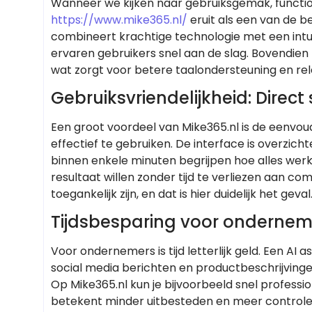
Wanneer we kijken naar gebruiksgemak, function
https://www.mike365.nl/
eruit als een van de b
combineert krachtige technologie met een intuï
ervaren gebruikers snel aan de slag. Bovendien 
wat zorgt voor betere taalondersteuning en rel
Gebruiksvriendelijkheid: Direc
Een groot voordeel van Mike365.nl is de eenvo
effectief te gebruiken. De interface is overzic
binnen enkele minuten begrijpen hoe alles werk
resultaat willen zonder tijd te verliezen aan co
toegankelijk zijn, en dat is hier duidelijk het geval
Tijdsbesparing voor onderneme
Voor ondernemers is tijd letterlijk geld. Een AI a
social media berichten en productbeschrijvingen
Op Mike365.nl kun je bijvoorbeeld snel professio
betekent minder uitbesteden en meer controle o