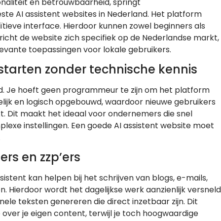
aliteit en betrouwbaarheid, springt
este AI assistent websites in Nederland. Het platform
tieve interface. Hierdoor kunnen zowel beginners als
richt de website zich specifiek op de Nederlandse markt,
evante toepassingen voor lokale gebruikers.
t starten zonder technische kennis
ud. Je hoeft geen programmeur te zijn om het platform
htelijk en logisch opgebouwd, waardoor nieuwe gebruikers
t. Dit maakt het ideaal voor ondernemers die snel
mplexe instellingen. Een goede AI assistent website moet
.
rs en zzp’ers
ssistent kan helpen bij het schrijven van blogs, e-mails,
. Hierdoor wordt het dagelijkse werk aanzienlijk versneld
nele teksten genereren die direct inzetbaar zijn. Dit
ver je eigen content, terwijl je toch hoogwaardige