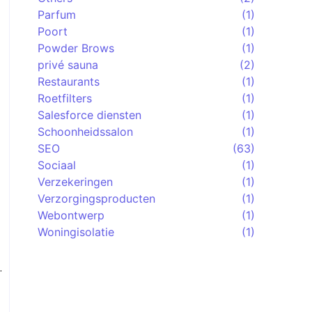
Parfum
(1)
Poort
(1)
Powder Brows
(1)
privé sauna
(2)
Restaurants
(1)
Roetfilters
(1)
Salesforce diensten
(1)
Schoonheidssalon
(1)
SEO
(63)
Sociaal
(1)
Verzekeringen
(1)
Verzorgingsproducten
(1)
Webontwerp
(1)
Woningisolatie
(1)
.