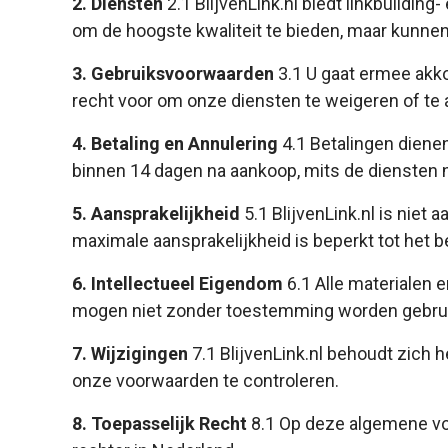
2. Diensten
2.1 BlijvenLink.nl biedt linkbuildin
om de hoogste kwaliteit te bieden, maar kunne
3. Gebruiksvoorwaarden
3.1 U gaat ermee akko
recht voor om onze diensten te weigeren of te a
4. Betaling en Annulering
4.1 Betalingen diene
binnen 14 dagen na aankoop, mits de diensten n
5. Aansprakelijkheid
5.1 BlijvenLink.nl is niet 
maximale aansprakelijkheid is beperkt tot het b
6. Intellectueel Eigendom
6.1 Alle materialen e
mogen niet zonder toestemming worden gebrui
7. Wijzigingen
7.1 BlijvenLink.nl behoudt zich
onze voorwaarden te controleren.
8. Toepasselijk Recht
8.1 Op deze algemene vo