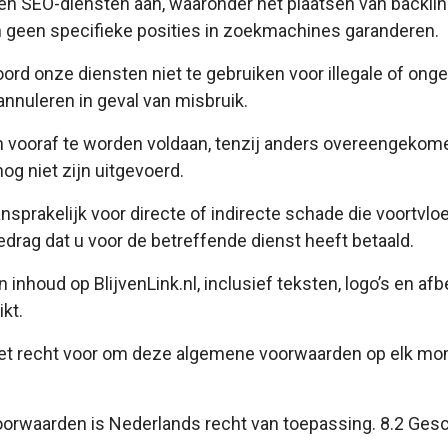
g- en SEO-diensten aan, waaronder het plaatsen van backli
n geen specifieke posities in zoekmachines garanderen.
ord onze diensten niet te gebruiken voor illegale of onge
nnuleren in geval van misbruik.
n vooraf te worden voldaan, tenzij anders overeengekomen
og niet zijn uitgevoerd.
aansprakelijk voor directe of indirecte schade die voortvlo
edrag dat u voor de betreffende dienst heeft betaald.
n inhoud op BlijvenLink.nl, inclusief teksten, logo’s en af
kt.
 het recht voor om deze algemene voorwaarden op elk mom
orwaarden is Nederlands recht van toepassing. 8.2 Ges